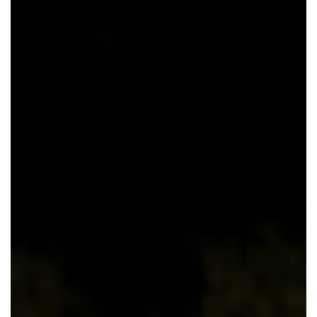
A E
MARIA
NA -
ENSAI